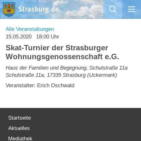
Mängelmeldung
Alle Veranstaltungen
15.05.2020
18:00 Uhr
Aktuelles
Skat-Turnier der Strasburger
Wohnungsgenossenschaft e.G.
Rathaus
Haus der Familien und Begegnung, Schulstraße 11a
Schulstraße 11a
,
17335
Strasburg (Uckermark)
Natur – Kultur – Tourismus
Veranstalter: Erich Oschwald
Wirtschaft
Kommentarrichtlinien und Netiquette für unsere Social Media-Kanäle
Startseite
Willkommen in Strasburg (Uckermark)
Aktuelles
Mediathek