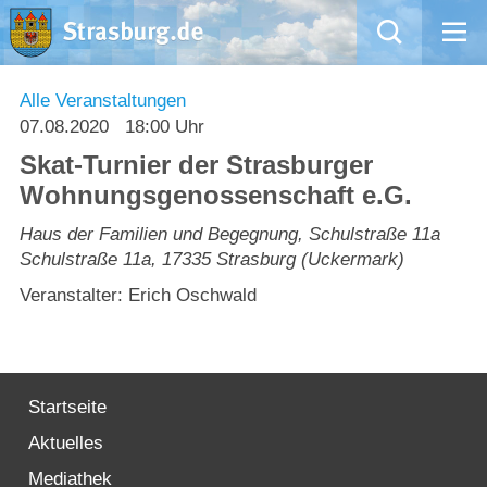
Mängelmeldung
Alle Veranstaltungen
07.08.2020
18:00 Uhr
Aktuelles
Skat-Turnier der Strasburger
Wohnungsgenossenschaft e.G.
Rathaus
Haus der Familien und Begegnung, Schulstraße 11a
Schulstraße 11a
,
17335
Strasburg (Uckermark)
Natur – Kultur – Tourismus
Veranstalter: Erich Oschwald
Wirtschaft
Kommentarrichtlinien und Netiquette für unsere Social Media-Kanäle
Startseite
Willkommen in Strasburg (Uckermark)
Aktuelles
Mediathek