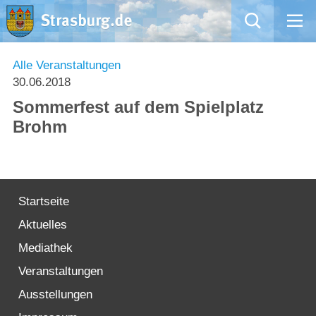
Mängelmeldung
Alle Veranstaltungen
30.06.2018
Aktuelles
Sommerfest auf dem Spielplatz
Brohm
Rathaus
Natur – Kultur – Tourismus
Startseite
Wirtschaft
Aktuelles
Kommentarrichtlinien und Netiquette für unsere Social Media-Kanäle
Mediathek
Veranstaltungen
Willkommen in Strasburg (Uckermark)
Ausstellungen