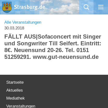
Mängelmeldung
Alle Veranstaltungen
30.03.2018
Aktuelles
FÄLLT AUS|Sofaconcert mit Singer
und Songwriter Till Seifert. Eintritt:
Rathaus
8€. Neuensund 20-26. Tel. 0151
51259291. www.gut-neuensund.de
Natur – Kultur – Tourismus
Wirtschaft
Startseite
Kommentarrichtlinien und Netiquette für unsere Social Media-Kanäle
Aktuelles
Willkommen in Strasburg (Uckermark)
Mediathek
Veranstaltungen