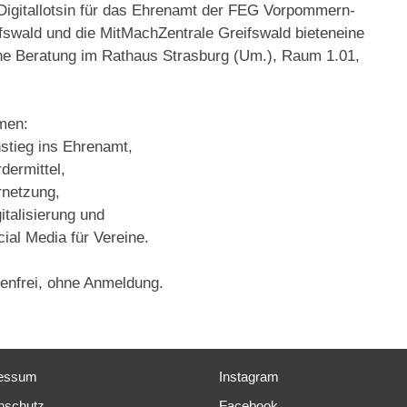
Digitallotsin für das Ehrenamt der FEG Vorpommern-
fswald und die MitMachZentrale Greifswald bieteneine
ne Beratung im Rathaus Strasburg (Um.), Raum 1.01,
men:
nstieg ins Ehrenamt,
rdermittel,
rnetzung,
gitalisierung und
cial Media für Vereine.
enfrei, ohne Anmeldung.
essum
Instagram
nschutz
Facebook