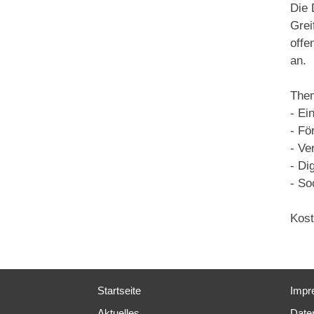
Die 
Grei
offe
an.
The
- Ei
- Fö
- Ve
- Di
- So
Kost
Startseite
Impr
Aktuelles
Date