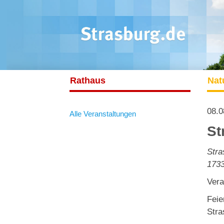
Rathaus
Nat
08.0
Alle Veranstaltungen
St
Stra
173
Vera
Feie
Stra