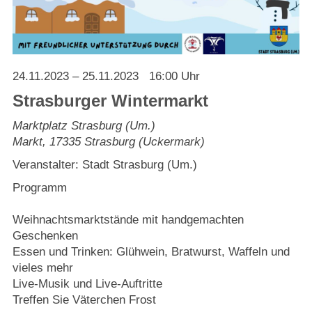
Strasburger Ehrenamtspreis „SBG“
Welcome to Strasburg (Uckermark)
24.11.2023
– 25.11.2023
16:00 Uhr
Ласкаво просимо до Штрасбурга (Уккермарк)
Strasburger Wintermarkt
مرحبًا بكم في شتراسبورغ (أوكرمارك)
Marktplatz Strasburg (Um.)
Markt
,
17335
Strasburg (Uckermark)
Bine ați venit în Strasburg (Uckermark)
Veranstalter: Stadt Strasburg (Um.)
Programm
Online-Bewerbungen
Weihnachtsmarktstände mit handgemachten
Sprache/Language
Geschenken
Essen und Trinken: Glühwein, Bratwurst, Waffeln und
vieles mehr
Live-Musik und Live-Auftritte
Treffen Sie Väterchen Frost