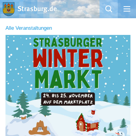
Mängelmeldung
Alle Veranstaltungen
Aktuelles
Rathaus
Natur – Kultur – Tourismus
Wirtschaft
Kommentarrichtlinien und Netiquette für unsere Social Media-Kanäle
Willkommen in Strasburg (Uckermark)