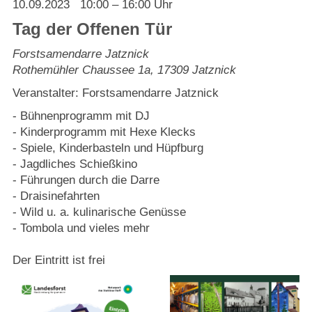
Strasburger Ehrenamtspreis „SBG“
10.09.2023
10:00 – 16:00 Uhr
Tag der Offenen Tür
Welcome to Strasburg (Uckermark)
Forstsamendarre Jatznick
Rothemühler Chaussee 1a
,
17309
Jatznick
Ласкаво просимо до Штрасбурга (Уккермарк)
Veranstalter: Forstsamendarre Jatznick
مرحبًا بكم في شتراسبورغ (أوكرمارك)
- Bühnenprogramm mit DJ
- Kinderprogramm mit Hexe Klecks
- Spiele, Kinderbasteln und Hüpfburg
Bine ați venit în Strasburg (Uckermark)
- Jagdliches Schießkino
- Führungen durch die Darre
Online-Bewerbungen
- Draisinefahrten
- Wild u. a. kulinarische Genüsse
Sprache/Language
- Tombola und vieles mehr
Der Eintritt ist frei