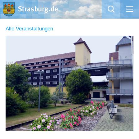
Mängelmeldung
Alle Veranstaltungen
Aktuelles
Rathaus
Natur – Kultur – Tourismus
Wirtschaft
Kommentarrichtlinien und Netiquette für unsere Social Media-Kanäle
Willkommen in Strasburg (Uckermark)