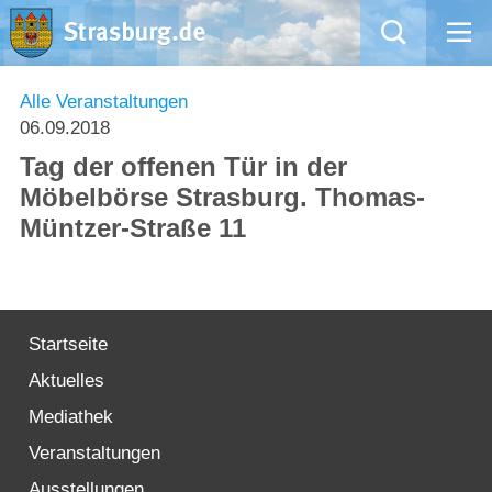
Mängelmeldung
Alle Veranstaltungen
06.09.2018
Aktuelles
Tag der offenen Tür in der
Möbelbörse Strasburg. Thomas-
Rathaus
Müntzer-Straße 11
Natur – Kultur – Tourismus
Wirtschaft
Startseite
Aktuelles
Kommentarrichtlinien und Netiquette für unsere Social Media-Kanäle
Mediathek
Willkommen in Strasburg (Uckermark)
Veranstaltungen
Ausstellungen