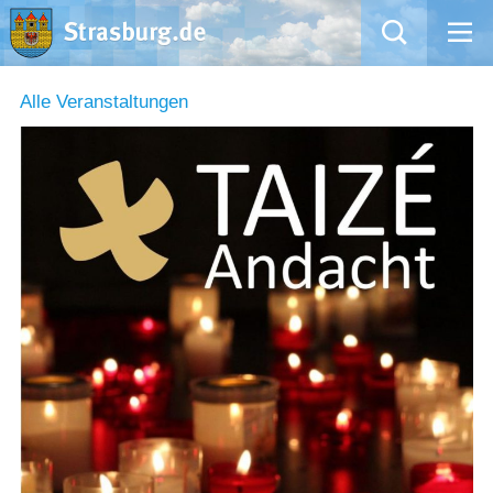
Mängelmeldung
Alle Veranstaltungen
Aktuelles
Rathaus
Natur – Kultur – Tourismus
Wirtschaft
Kommentarrichtlinien und Netiquette für unsere Social Media-Kanäle
Willkommen in Strasburg (Uckermark)