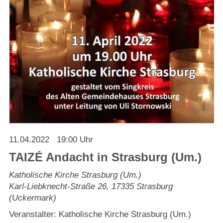
Strasburger Ehrenamtspreis „SBG“
Welcome to Strasburg (Uckermark)
Ласкаво просимо до Штрасбурга (Уккермарк)
مرحبًا بكم في شتراسبورغ (أوكرمارك)
Bine ați venit în Strasburg (Uckermark)
Online-Bewerbungen
11.04.2022
19:00 Uhr
TAIZÉ Andacht in Strasburg (Um.)
Sprache/Language
Katholische Kirche Strasburg (Um.)
Karl-Liebknecht-Straße 26
,
17335
Strasburg
(Uckermark)
Veranstalter: Katholische Kirche Strasburg (Um.)