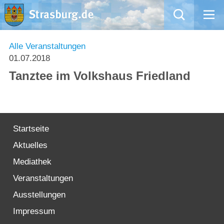
Mängelmeldung
Alle Veranstaltungen
01.07.2018
Aktuelles
Tanztee im Volkshaus Friedland
Rathaus
Natur – Kultur – Tourismus
Startseite
Aktuelles
Wirtschaft
Mediathek
Kommentarrichtlinien und Netiquette für unsere Social Media-Kanäle
Veranstaltungen
Ausstellungen
Willkommen in Strasburg (Uckermark)
Impressum