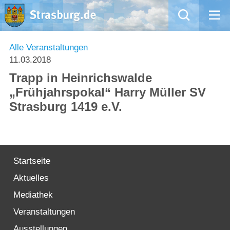
Mängelmeldung
Alle Veranstaltungen
11.03.2018
Aktuelles
Trapp in Heinrichswalde
„Frühjahrspokal“ Harry Müller SV
Rathaus
Strasburg 1419 e.V.
Natur – Kultur – Tourismus
Wirtschaft
Startseite
Aktuelles
Kommentarrichtlinien und Netiquette für unsere Social Media-Kanäle
Mediathek
Willkommen in Strasburg (Uckermark)
Veranstaltungen
Ausstellungen