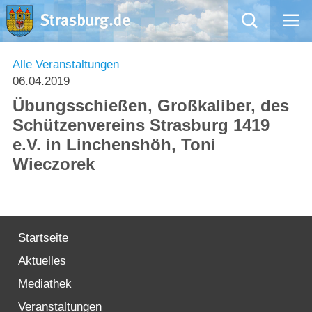
Mängelmeldung
Alle Veranstaltungen
06.04.2019
Aktuelles
Übungsschießen, Großkaliber, des
Schützenvereins Strasburg 1419
Rathaus
e.V. in Linchenshöh, Toni
Wieczorek
Natur – Kultur – Tourismus
Wirtschaft
Startseite
Kommentarrichtlinien und Netiquette für unsere Social Media-Kanäle
Aktuelles
Willkommen in Strasburg (Uckermark)
Mediathek
Veranstaltungen