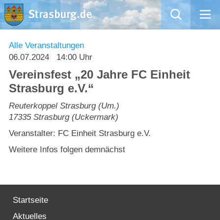
Mängelmeldung
Alle Veranstaltungen
06.07.2024
14:00 Uhr
Aktuelles
Vereinsfest „20 Jahre FC Einheit
Strasburg e.V.“
Rathaus
Reuterkoppel Strasburg (Um.)
17335
Strasburg (Uckermark)
Natur – Kultur – Tourismus
Veranstalter: FC Einheit Strasburg e.V.
Wirtschaft
Weitere Infos folgen demnächst
Kommentarrichtlinien und Netiquette für unsere Social Media-Kanäle
Willkommen in Strasburg (Uckermark)
Startseite
Aktuelles