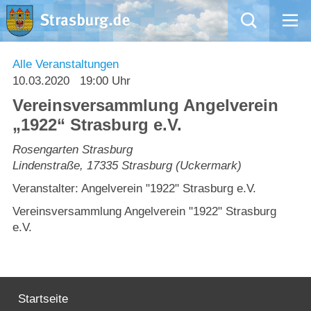
Mängelmeldung
Alle Veranstaltungen
10.03.2020
19:00 Uhr
Aktuelles
Vereinsversammlung Angelverein
„1922“ Strasburg e.V.
Rathaus
Rosengarten Strasburg
Lindenstraße
,
17335
Strasburg (Uckermark)
Natur – Kultur – Tourismus
Veranstalter: Angelverein "1922" Strasburg e.V.
Wirtschaft
Vereinsversammlung Angelverein "1922" Strasburg
e.V.
Kommentarrichtlinien und Netiquette für unsere Social Media-Kanäle
Willkommen in Strasburg (Uckermark)
Startseite