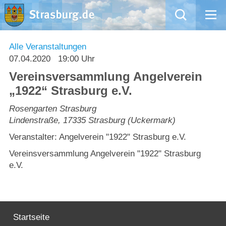
Mängelmeldung
Alle Veranstaltungen
07.04.2020
19:00 Uhr
Aktuelles
Vereinsversammlung Angelverein
„1922“ Strasburg e.V.
Rathaus
Rosengarten Strasburg
Lindenstraße
,
17335
Strasburg (Uckermark)
Natur – Kultur – Tourismus
Veranstalter: Angelverein "1922" Strasburg e.V.
Wirtschaft
Vereinsversammlung Angelverein "1922" Strasburg
e.V.
Kommentarrichtlinien und Netiquette für unsere Social Media-Kanäle
Willkommen in Strasburg (Uckermark)
Startseite