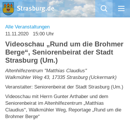
Mängelmeldung
Alle Veranstaltungen
11.11.2020
15:00 Uhr
Aktuelles
Videoschau „Rund um die Brohmer
Berge“, Seniorenbeirat der Stadt
Rathaus
Strasburg (Um.)
Natur – Kultur – Tourismus
Altenhilfezentrum "Matthias Claudius"
Walkmühler Weg 43
,
17335
Strasburg (Uckermark)
Wirtschaft
Veranstalter: Seniorenbeirat der Stadt Strasburg (Um.)
Videoschau mit Herrn Gunter Arthaber und dem
Kommentarrichtlinien und Netiquette für unsere Social Media-Kanäle
Seniorenbeirat im Altenhilfezentrum „Matthias
Claudius“, Walkmühler Weg, Reportage „Rund um die
Willkommen in Strasburg (Uckermark)
Brohmer Berge“