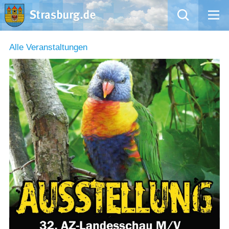
Mängelmeldung
Alle Veranstaltungen
Aktuelles
Rathaus
Natur – Kultur – Tourismus
Wirtschaft
Kommentarrichtlinien und Netiquette für unsere Social Media-Kanäle
Willkommen in Strasburg (Uckermark)