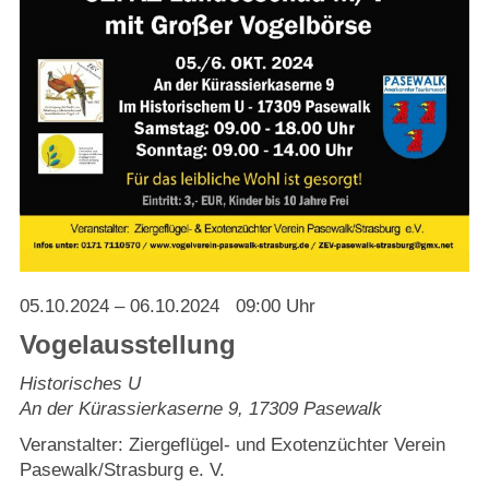
Strasburger Ehrenamtspreis „SBG“
Welcome to Strasburg (Uckermark)
Ласкаво просимо до Штрасбурга (Уккермарк)
مرحبًا بكم في شتراسبورغ (أوكرمارك)
Bine ați venit în Strasburg (Uckermark)
Online-Bewerbungen
05.10.2024
– 06.10.2024
09:00 Uhr
Vogelausstellung
Sprache/Language
Historisches U
An der Kürassierkaserne 9
,
17309
Pasewalk
Veranstalter: Ziergeflügel- und Exotenzüchter Verein
Pasewalk/Strasburg e. V.