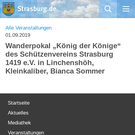
Mängelmeldung
Alle Veranstaltungen
01.09.2019
Aktuelles
Wanderpokal „König der Könige“
des Schützenvereins Strasburg
Rathaus
1419 e.V. in Linchenshöh,
Kleinkaliber, Bianca Sommer
Natur – Kultur – Tourismus
Wirtschaft
Startseite
Kommentarrichtlinien und Netiquette für unsere Social Media-Kanäle
Aktuelles
Willkommen in Strasburg (Uckermark)
Mediathek
Veranstaltungen