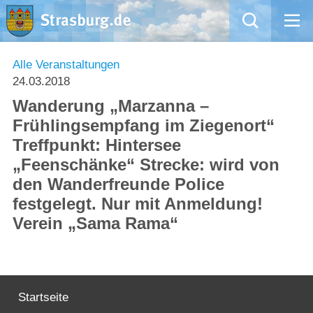
Mängelmeldung
Alle Veranstaltungen
24.03.2018
Aktuelles
Wanderung „Marzanna –
Frühlingsempfang im Ziegenort“
Rathaus
Treffpunkt: Hintersee
„Feenschänke“ Strecke: wird von
Natur – Kultur – Tourismus
den Wanderfreunde Police
festgelegt. Nur mit Anmeldung!
Wirtschaft
Verein „Sama Rama“
Kommentarrichtlinien und Netiquette für unsere Social Media-Kanäle
Willkommen in Strasburg (Uckermark)
Startseite