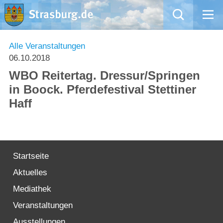
Mängelmeldung
Alle Veranstaltungen
06.10.2018
Aktuelles
WBO Reitertag. Dressur/Springen
in Boock. Pferdefestival Stettiner
Rathaus
Haff
Natur – Kultur – Tourismus
Wirtschaft
Startseite
Aktuelles
Kommentarrichtlinien und Netiquette für unsere Social Media-Kanäle
Mediathek
Willkommen in Strasburg (Uckermark)
Veranstaltungen
Ausstellungen