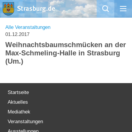
Mängelmeldung
Alle Veranstaltungen
01.12.2017
Aktuelles
Weihnachtsbaumschmücken an der
Max-Schmeling-Halle in Strasburg
Rathaus
(Um.)
Natur – Kultur – Tourismus
Wirtschaft
Startseite
Aktuelles
Kommentarrichtlinien und Netiquette für unsere Social Media-Kanäle
Mediathek
Willkommen in Strasburg (Uckermark)
Veranstaltungen
Ausstellungen