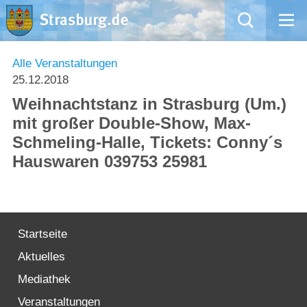
Mängelmeldung
Alle Veranstaltungen
25.12.2018
Aktuelles
Weihnachtstanz in Strasburg (Um.)
mit großer Double-Show, Max-
Rathaus
Schmeling-Halle, Tickets: Conny´s
Hauswaren 039753 25981
Natur – Kultur – Tourismus
Wirtschaft
Startseite
Kommentarrichtlinien und Netiquette für unsere Social Media-Kanäle
Aktuelles
Willkommen in Strasburg (Uckermark)
Mediathek
Veranstaltungen