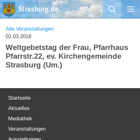
Mängelmeldung
Alle Veranstaltungen
02.03.2018
Aktuelles
Weltgebetstag der Frau, Pfarrhaus
Pfarrstr.22, ev. Kirchengemeinde
Rathaus
Strasburg (Um.)
Natur – Kultur – Tourismus
Wirtschaft
Startseite
Aktuelles
Kommentarrichtlinien und Netiquette für unsere Social Media-Kanäle
Mediathek
Willkommen in Strasburg (Uckermark)
Veranstaltungen
Ausstellungen