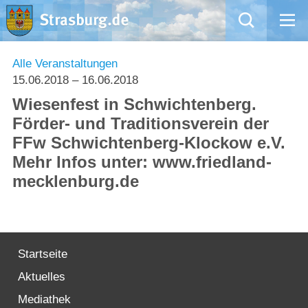
Mängelmeldung
Alle Veranstaltungen
15.06.2018
– 16.06.2018
Aktuelles
Wiesenfest in Schwichtenberg.
Förder- und Traditionsverein der
Rathaus
FFw Schwichtenberg-Klockow e.V.
Mehr Infos unter: www.friedland-
Natur – Kultur – Tourismus
mecklenburg.de
Wirtschaft
Kommentarrichtlinien und Netiquette für unsere Social Media-Kanäle
Startseite
Willkommen in Strasburg (Uckermark)
Aktuelles
Mediathek