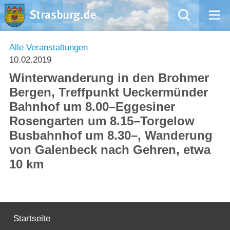
Mängelmeldung
Alle Veranstaltungen
10.02.2019
Aktuelles
Winterwanderung in den Brohmer
Bergen, Treffpunkt Ueckermünder
Rathaus
Bahnhof um 8.00–Eggesiner
Rosengarten um 8.15–Torgelow
Natur – Kultur – Tourismus
Busbahnhof um 8.30–, Wanderung
von Galenbeck nach Gehren, etwa
Wirtschaft
10 km
Kommentarrichtlinien und Netiquette für unsere Social Media-Kanäle
Willkommen in Strasburg (Uckermark)
Startseite