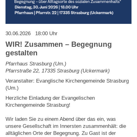
Strasburger Ehrenamtspreis „SBG“
Welcome to Strasburg (Uckermark)
30.06.2026
18:00 Uhr
Ласкаво просимо до Штрасбурга (Уккермарк)
WIR! Zusammen – Begegnung
مرحبًا بكم في شتراسبورغ (أوكرمارك)
gestalten
Pfarrhaus Strasburg (Um.)
Bine ați venit în Strasburg (Uckermark)
Pfarrstraße 22
,
17335
Strasburg (Uckermark)
Veranstalter: Evanglische Kirchengemeinde Strasburg
Online-Bewerbungen
(Um.)
Herzliche Einladung der Evangelischen
Sprache/Language
Kirchengemeinde Strasburg!
Wir laden Sie zu einem Abend über das ein, was
unsere Gesellschaft im Innersten zusammenhält: die
alltäglichen Orte der Begegnung. Zu Gast ist der