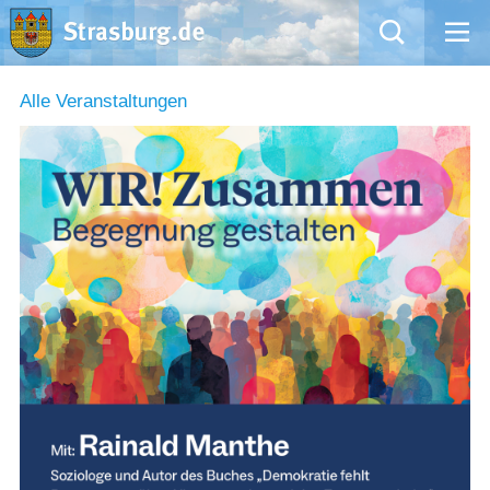
Mängelmeldung
Alle Veranstaltungen
Aktuelles
Rathaus
Natur – Kultur – Tourismus
Wirtschaft
Kommentarrichtlinien und Netiquette für unsere Social Media-Kanäle
Willkommen in Strasburg (Uckermark)