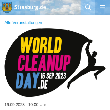
Mängelmeldung
Alle Veranstaltungen
Aktuelles
Rathaus
Natur – Kultur – Tourismus
Wirtschaft
Kommentarrichtlinien und Netiquette für unsere Social Media-Kanäle
Willkommen in Strasburg (Uckermark)
16.09.2023
10:00 Uhr