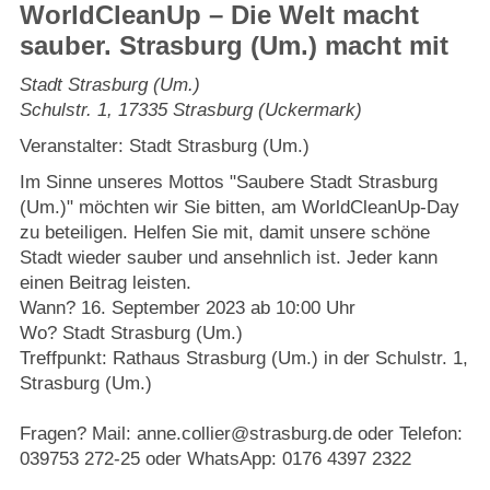
Strasburger Ehrenamtspreis „SBG“
WorldCleanUp – Die Welt macht
sauber. Strasburg (Um.) macht mit
Welcome to Strasburg (Uckermark)
Stadt Strasburg (Um.)
Schulstr. 1
,
17335
Strasburg (Uckermark)
Ласкаво просимо до Штрасбурга (Уккермарк)
Veranstalter: Stadt Strasburg (Um.)
مرحبًا بكم في شتراسبورغ (أوكرمارك)
Im Sinne unseres Mottos "Saubere Stadt Strasburg
(Um.)" möchten wir Sie bitten, am WorldCleanUp-Day
zu beteiligen. Helfen Sie mit, damit unsere schöne
Bine ați venit în Strasburg (Uckermark)
Stadt wieder sauber und ansehnlich ist. Jeder kann
einen Beitrag leisten.
Online-Bewerbungen
Wann? 16. September 2023 ab 10:00 Uhr
Wo? Stadt Strasburg (Um.)
Sprache/Language
Treffpunkt: Rathaus Strasburg (Um.) in der Schulstr. 1,
Strasburg (Um.)
Fragen? Mail: anne.collier@strasburg.de oder Telefon:
039753 272-25 oder WhatsApp: 0176 4397 2322