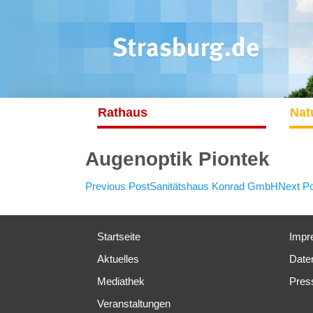
Rathaus
Nat
Augenoptik Piontek
Post
Previous Post
Sanitätshaus Konrad GmbH
Next P
navigation
Startseite
Impr
Aktuelles
Date
Mediathek
Pres
Veranstaltungen