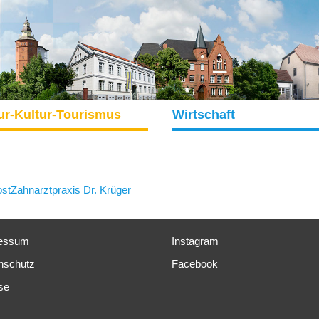
ur-Kultur-Tourismus
Wirtschaft
ost
Zahnarztpraxis Dr. Krüger
essum
Instagram
nschutz
Facebook
se