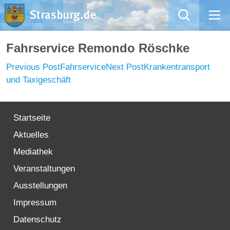
Mängelmeldung
Fahrservice Remondo Röschke
Post
Previous Post
Fahrservice
Next Post
Krankentransport
Aktuelles
navigation
und Taxigeschäft
Rathaus
Startseite
Natur – Kultur – Tourismus
Aktuelles
Wirtschaft
Mediathek
Veranstaltungen
Kommentarrichtlinien und Netiquette für unsere Social Media-Kanäle
Ausstellungen
Impressum
Willkommen in Strasburg (Uckermark)
Datenschutz