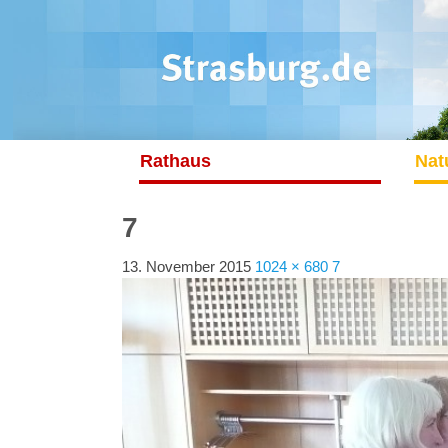
Rathaus
Nat
7
13. November 2015
1024 × 680
7