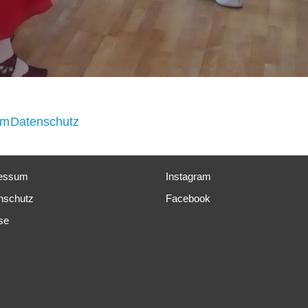
um
Datenschutz
essum
Instagram
nschutz
Facebook
se