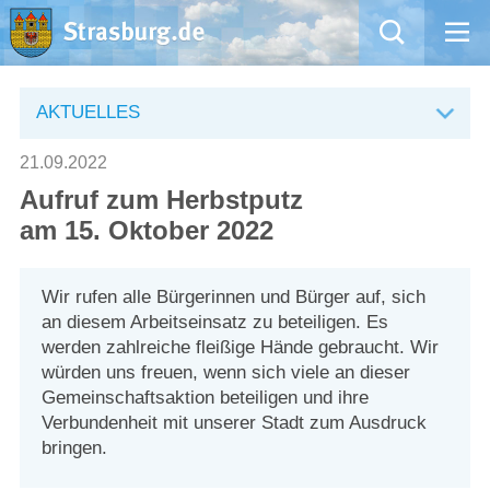
Mängelmeldung
AKTUELLES
Aktuelles
21.09.2022
Aufruf zum Herbstputz
Rathaus
am 15. Oktober 2022
Natur – Kultur – Tourismus
Wir rufen alle Bürgerinnen und Bürger auf, sich
an diesem Arbeitseinsatz zu beteiligen. Es
Wirtschaft
werden zahlreiche fleißige Hände gebraucht. Wir
würden uns freuen, wenn sich viele an dieser
Kommentarrichtlinien und Netiquette für unsere Social Media-Kanäle
Gemeinschaftsaktion beteiligen und ihre
Verbundenheit mit unserer Stadt zum Ausdruck
Willkommen in Strasburg (Uckermark)
bringen.