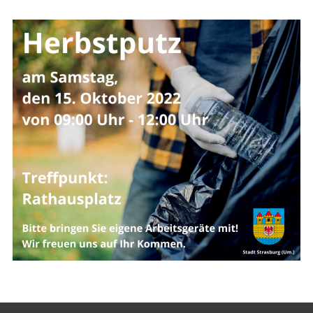
Strasburger Ehrenamtspreis „SBG“
Welcome to Strasburg (Uckermark)
Ласкаво просимо до Штрасбурга (Уккермарк)
مرحبًا بكم في شتراسبورغ (أوكرمارك)
Bine ați venit în Strasburg (Uckermark)
Online-Bewerbungen
Sprache/Language