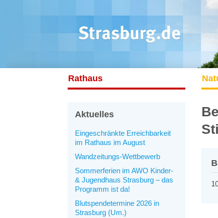
Rathaus
Nat
Be
Aktuelles
St
Eingeschränkte Erreichbarkeit
im Rathaus im August
Wandzeitungs-Wettbewerb
B
Sommerferien im AWO Kinder-
& Jugendhaus Strasburg – das
10
Programm ist da!
Blutspendetermine 2026 in
Strasburg (Um.)