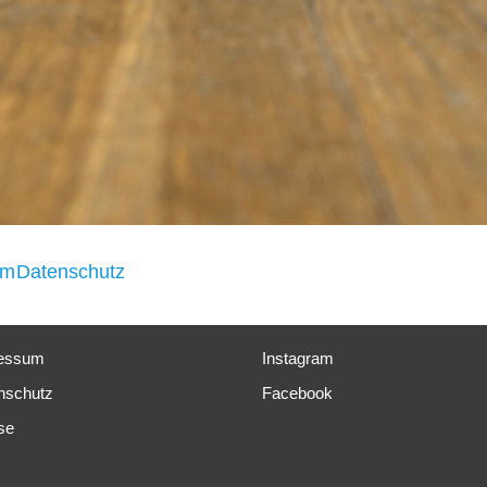
um
Datenschutz
essum
Instagram
nschutz
Facebook
se