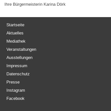
Strasburger Ehrenamtspreis „SBG“
Ihre Bürgermeisterin
Karina Dörk
Welcome to Strasburg (Uckermark)
Startseite
Ласкаво просимо до Штрасбурга (Уккермарк)
Aktuelles
مرحبًا بكم في شتراسبورغ (أوكرمارك)
Mediathek
Veranstaltungen
Bine ați venit în Strasburg (Uckermark)
Ausstellungen
Impressum
Online-Bewerbungen
Datenschutz
Sprache/Language
Presse
Instagram
Facebook