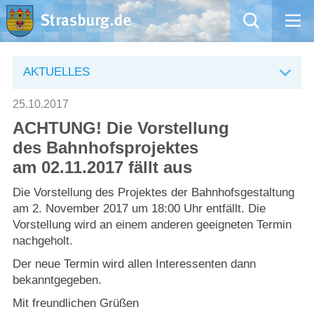
Mängelmeldung
AKTUELLES
Aktuelles
25.10.2017
ACHTUNG! Die Vorstellung
Rathaus
des Bahnhofsprojektes
am 02.11.2017 fällt aus
Natur – Kultur – Tourismus
Die Vorstellung des Projektes der Bahnhofsgestaltung
Wirtschaft
am 2. November 2017 um 18:00 Uhr entfällt. Die
Vorstellung wird an einem anderen geeigneten Termin
nachgeholt.
Kommentarrichtlinien und Netiquette für unsere Social Media-Kanäle
Der neue Termin wird allen Interessenten dann
bekanntgegeben.
Willkommen in Strasburg (Uckermark)
Mit freundlichen Grüßen