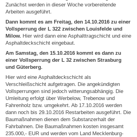
Strasburger Ehrenamtspreis „SBG“
Zunächst werden in dieser Woche vorbereitende
Arbeiten ausgeführt.
Welcome to Strasburg (Uckermark)
Dann kommt es am Freitag, den 14.10.2016 zu einer
Vollsperrung der L 322 zwischen Louisfelde und
Ласкаво просимо до Штрасбурга (Уккермарк)
Milow.
Hier wird dann eine Asphalttragschicht und eine
Asphaltdeckschicht eingebaut.
مرحبًا بكم في شتراسبورغ (أوكرمارك)
Am Samstag, den 15.10.2016 kommt es dann zu
einer Vollsperrung der L 32 zwischen Strasburg
Bine ați venit în Strasburg (Uckermark)
und Güterberg.
Hier wird eine Asphaltdeckschicht als
Online-Bewerbungen
Verschleißschicht aufgetragen. Die angekündigten
Vollsperrungen sind jedoch witterungsabhängig. Die
Umleitung erfolgt über Werbelow, Trebenow und
Sprache/Language
Fahrenholz bzw. umgekehrt. Ab 17.10.2016 werden
dann noch bis 29.10.2016 Restarbeiten ausgeführt. Die
Baumaßnahmen dienen dem Substanzerhalt der
Fahrbahnen. Die Baumaßnahmen kosten insgesamt
235.000,- EUR und werden vom Land Mecklenburg-