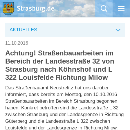
Mängelmeldung
AKTUELLES
Aktuelles
11.10.2016
Achtung! Straßenbauarbeiten im
Rathaus
Bereich der Landesstraße 32 von
Strasburg nach Köhnshof und L
Natur – Kultur – Tourismus
322 Louisfelde Richtung Milow
Wirtschaft
Das Straßenbauamt Neustrelitz hat uns darüber
informiert, dass bereits am Montag, den 10.10.2016
Straßenbauarbeiten im Bereich Strasburg begonnen
Kommentarrichtlinien und Netiquette für unsere Social Media-Kanäle
haben. Konkret betroffen sind die Landesstraße L 32
zwischen Strasburg und der Landesgrenze in Richtung
Willkommen in Strasburg (Uckermark)
Güterberg und die Landesstraße L 322 zwischen
Louisfelde und der Landesgrenze in Richtung Milow.