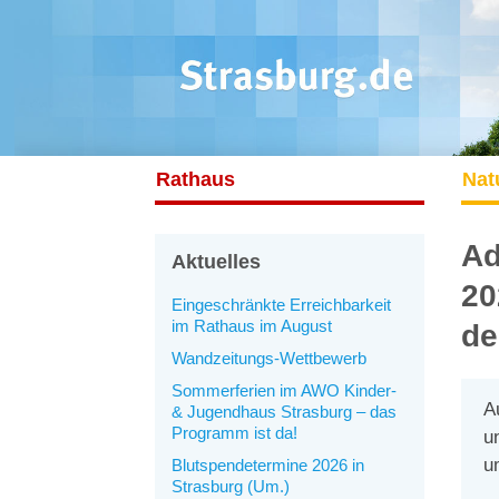
Rathaus
Nat
Ad
Aktuelles
20
Eingeschränkte Erreichbarkeit
im Rathaus im August
de
Wandzeitungs-Wettbewerb
Sommerferien im AWO Kinder-
A
& Jugendhaus Strasburg – das
Programm ist da!
u
u
Blutspendetermine 2026 in
Strasburg (Um.)