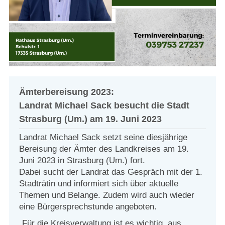
Strasburger Ehrenamtspreis „SBG“
Welcome to Strasburg (Uckermark)
Ласкаво просимо до Штрасбурга (Уккермарк)
مرحبًا بكم في شتراسبورغ (أوكرمارك)
Ämterbereisung 2023:
Landrat Michael Sack besucht die Stadt
Bine ați venit în Strasburg (Uckermark)
Strasburg (Um.) am 19. Juni 2023
Online-Bewerbungen
Landrat Michael Sack setzt seine diesjährige
Bereisung der Ämter des Landkreises am 19.
Juni 2023 in Strasburg (Um.) fort.
Sprache/Language
Dabei sucht der Landrat das Gespräch mit der 1.
Stadträtin und informiert sich über aktuelle
Themen und Belange. Zudem wird auch wieder
eine Bürgersprechstunde angeboten.
„Für die Kreisverwaltung ist es wichtig, aus