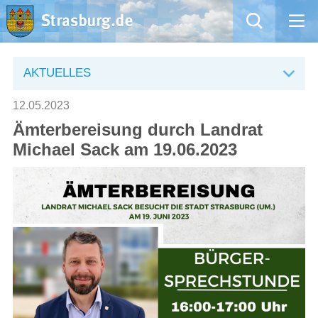
Mängelmeldung
AKTUELLES
Aktuelles
12.05.2023
Ämterbereisung durch Landrat
Rathaus
Michael Sack am 19.06.2023
Natur – Kultur – Tourismus
Wirtschaft
Kommentarrichtlinien und Netiquette für unsere Social Media-Kanäle
Willkommen in Strasburg (Uckermark)