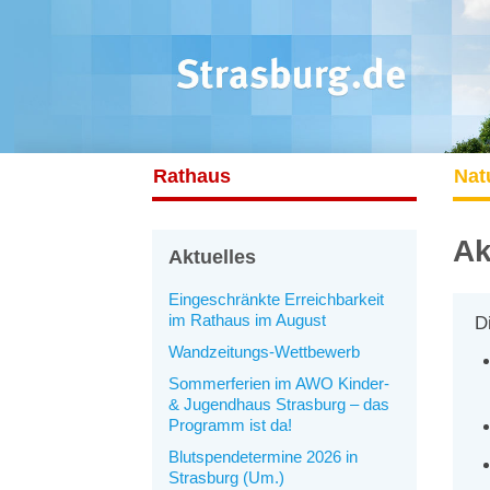
Rathaus
Nat
Ak
Aktuelles
Eingeschränkte Erreichbarkeit
im Rathaus im August
D
Wandzeitungs-Wettbewerb
Sommerferien im AWO Kinder-
& Jugendhaus Strasburg – das
Programm ist da!
Blutspendetermine 2026 in
Strasburg (Um.)