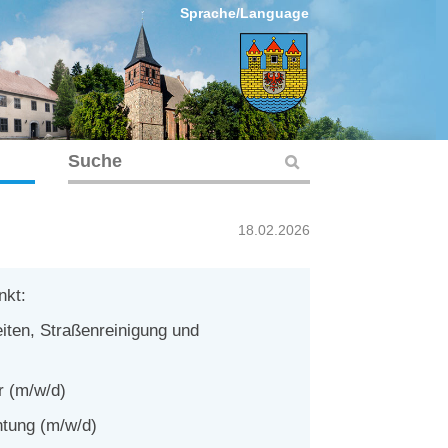
Sprache/Language
18.02.2026
nkt:
iten, Straßenreinigung
und
r (m/w/d)
htung (m/w/d)