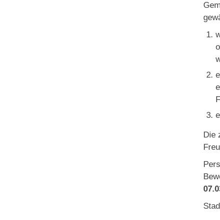
Gemä
gewä
w
o
w
e
e
F
e
Die 
Freu
Pers
Bewe
07.0
Stad