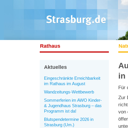
Rathaus
Nat
Au
Aktuelles
in
Eingeschränkte Erreichbarkeit
im Rathaus im August
Für 
Wandzeitungs-Wettbewerb
Zur 
Sommerferien im AWO Kinder-
rich
& Jugendhaus Strasburg – das
Programm ist da!
von 
öffe
Blutspendetermine 2026 in
Strasburg (Um.)
unte