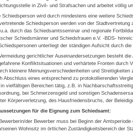
ichtungsstelle in Zivil- und Strafsachen und arbeitet völlig un
 Schiedsperson wird durch mindestens eine weitere Schied
lvertretende Schiedsperson werden von der Stadtvertretung a
u.a. durch das Schiedsamtsseminar und regionale Fortbild
scher Schiedsmänner und Schiedsfrauen e.V. -BDS- hinreich
Schiedspersonen unterliegt der ständigen Aufsicht durch die
Vermeidung gerichtlicher Auseinandersetzungen besteht die
gefahrene Konfliktsituationen und verhärtete Fronten durch
rch kleinere Meinungsverschiedenheiten und Streitigkeiten zi
h Abschluss eines entsprechend zu protokollierenden Vergl
 in vielfältigen Bereichen tätig, z.B. in Nachbarschaftsstreit
ordnung, bei Schmerzensgeld und sonstigen Schadensersat
hter Körperverletzung, des Hausfriedensbruchs, der Beleidi
aussetzungen für die Eignung zum Schiedsamt:
Bewerberin/der Bewerber muss bei Beginn der Amtsperiode d
n/seinen Wohnsitz im örtlichen Zuständigkeitsbereich der St