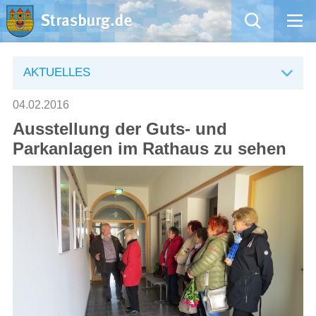
Mängelmeldung
AKTUELLES
Aktuelles
04.02.2016
Ausstellung der Guts- und
Rathaus
Parkanlagen im Rathaus zu sehen
Natur – Kultur – Tourismus
Wirtschaft
Kommentarrichtlinien und Netiquette für unsere Social Media-Kanäle
Willkommen in Strasburg (Uckermark)