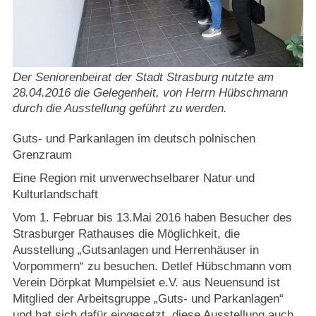
Strasburger Ehrenamtspreis „SBG“
Welcome to Strasburg (Uckermark)
Der Seniorenbeirat der Stadt Strasburg nutzte am
Ласкаво просимо до Штрасбурга (Уккермарк)
28.04.2016 die Gelegenheit, von Herrn Hübschmann
durch die Ausstellung geführt zu werden.
مرحبًا بكم في شتراسبورغ (أوكرمارك)
Guts- und Parkanlagen im deutsch polnischen
Bine ați venit în Strasburg (Uckermark)
Grenzraum
Eine Region mit unverwechselbarer Natur und
Online-Bewerbungen
Kulturlandschaft
Vom 1. Februar bis 13.Mai 2016 haben Besucher des
Sprache/Language
Strasburger Rathauses die Möglichkeit, die
Ausstellung „Gutsanlagen und Herrenhäuser in
Vorpommern“ zu besuchen. Detlef Hübschmann vom
Verein Dörpkat Mumpelsiet e.V. aus Neuensund ist
Mitglied der Arbeitsgruppe „Guts- und Parkanlagen“
und hat sich dafür eingesetzt, diese Ausstellung auch