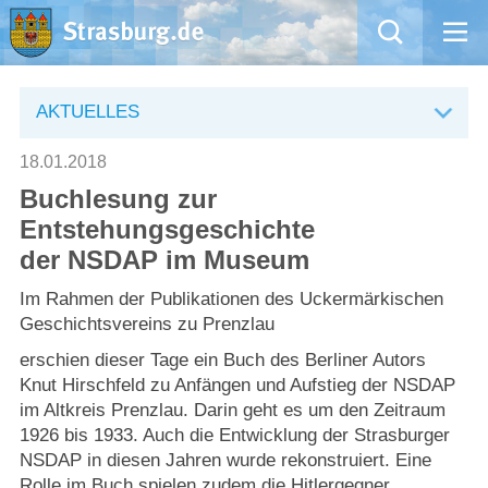
Mängelmeldung
AKTUELLES
Aktuelles
18.01.2018
Buchlesung zur
Rathaus
Entstehungsgeschichte
der NSDAP im Museum
Natur – Kultur – Tourismus
Im Rahmen der Publikationen des Uckermärkischen
Wirtschaft
Geschichtsvereins zu Prenzlau
erschien dieser Tage ein Buch des Berliner Autors
Kommentarrichtlinien und Netiquette für unsere Social Media-Kanäle
Knut Hirschfeld zu Anfängen und Aufstieg der NSDAP
im Altkreis Prenzlau. Darin geht es um den Zeitraum
1926 bis 1933. Auch die Entwicklung der Strasburger
Willkommen in Strasburg (Uckermark)
NSDAP in diesen Jahren wurde rekonstruiert. Eine
Rolle im Buch spielen zudem die Hitlergegner