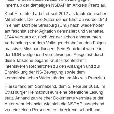
Strasburger Ehrenamtspreis „SBG“
innerhalb der damaligen NSDAP im Altkreis Prenzlau.
Knut Hirschfeld arbeitet seit 2012 als kaufmännischer
Welcome to Strasburg (Uckermark)
Mitarbeiter. Der Großvater seiner Ehefrau wurde 1943
in einem Dorf bei Strasburg (Um.) nach wiederholter
Ласкаво просимо до Штрасбурга (Уккермарк)
antifaschistischer Agitation denunziert und verhaftet.
1944 verstarb er, noch vor der schon anberaumten
مرحبًا بكم في شتراسبورغ (أوكرمارك)
Verhandlung vor dem Volksgerichtshof an den Folgen
massiver Misshandlungen. Sein Schicksal wurde in
der DDR weitgehend verschwiegen. Ausgelöst durch
Bine ați venit în Strasburg (Uckermark)
diese Tatsache begann Knut Hirschfeld mit
intensiveren Recherchen zu den Anfängen und zur
Online-Bewerbungen
Entwicklung der NS-Bewegung sowie dem
kommunistischen Widerständen im Altkreis Prenzlau.
Sprache/Language
Hierzu fand am Sonnabend, dem 3. Februar 2018, im
Strasburger Heimatmuseum eine öffentliche Lesung
statt. Anhand zahlreicher Dokumente vermittelte der
Autor sehr lebendig, wie sich die NSDAP ausgehend
von einzelnen Personen erschreckend schnell und