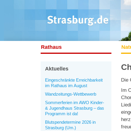
Rathaus
Nat
Ch
Aktuelles
Die 
Eingeschränkte Erreichbarkeit
im Rathaus im August
Im O
Wandzeitungs-Wettbewerb
Chor
Sommerferien im AWO Kinder-
Lied
& Jugendhaus Strasburg – das
eing
Programm ist da!
herz
Blutspendetermine 2026 in
freu
Strasburg (Um.)