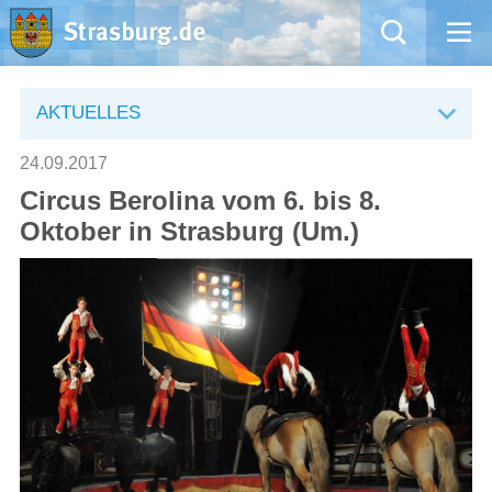
Mängelmeldung
AKTUELLES
Aktuelles
24.09.2017
Circus Berolina vom 6. bis 8.
Rathaus
Oktober in Strasburg (Um.)
Natur – Kultur – Tourismus
Wirtschaft
Kommentarrichtlinien und Netiquette für unsere Social Media-Kanäle
Willkommen in Strasburg (Uckermark)