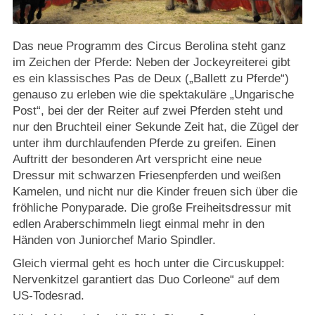
Strasburger Ehrenamtspreis „SBG“
Welcome to Strasburg (Uckermark)
Das neue Programm des Circus Berolina steht ganz
im Zeichen der Pferde: Neben der Jockeyreiterei gibt
es ein klassisches Pas de Deux („Ballett zu Pferde“)
Ласкаво просимо до Штрасбурга (Уккермарк)
genauso zu erleben wie die spektakuläre „Ungarische
Post“, bei der der Reiter auf zwei Pferden steht und
مرحبًا بكم في شتراسبورغ (أوكرمارك)
nur den Bruchteil einer Sekunde Zeit hat, die Zügel der
unter ihm durchlaufenden Pferde zu greifen. Einen
Bine ați venit în Strasburg (Uckermark)
Auftritt der besonderen Art verspricht eine neue
Dressur mit schwarzen Friesenpferden und weißen
Online-Bewerbungen
Kamelen, und nicht nur die Kinder freuen sich über die
fröhliche Ponyparade. Die große Freiheitsdressur mit
edlen Araberschimmeln liegt einmal mehr in den
Sprache/Language
Händen von Juniorchef Mario Spindler.
Gleich viermal geht es hoch unter die Circuskuppel:
Nervenkitzel garantiert das Duo Corleone“ auf dem
US-Todesrad.