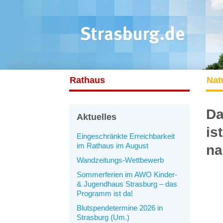
Rathaus
Nat
Da
Aktuelles
is
Eingeschränkte Erreichbarkeit
im Rathaus im August
na
Wandzeitungs-Wettbewerb
Sommerferien im AWO Kinder-
& Jugendhaus Strasburg – das
Programm ist da!
Blutspendetermine 2026 in
Strasburg (Um.)