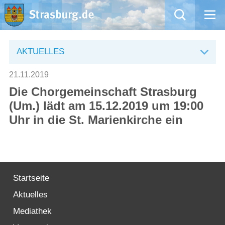
Mängelmeldung
AKTUELLES
Aktuelles
21.11.2019
Die Chorgemeinschaft Strasburg
Rathaus
(Um.) lädt am 15.12.2019 um 19:00
Uhr in die St. Marienkirche ein
Natur – Kultur – Tourismus
Wirtschaft
Kommentarrichtlinien und Netiquette für unsere Social Media-Kanäle
Startseite
Aktuelles
Willkommen in Strasburg (Uckermark)
Mediathek