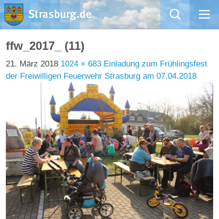
Mängelmeldung
ffw_2017_ (11)
21. März 2018
1024 × 683
Einladung zum Frühlingsfest
Aktuelles
der Freiwilligen Feuerwehr Strasburg am 07.04.2018
Rathaus
Natur – Kultur – Tourismus
Wirtschaft
Kommentarrichtlinien und Netiquette für unsere Social Media-Kanäle
Willkommen in Strasburg (Uckermark)