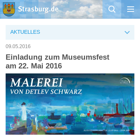
Mängelmeldung
AKTUELLES
Aktuelles
09.05.2016
Einladung zum Museumsfest
Rathaus
am 22. Mai 2016
Natur – Kultur – Tourismus
Wirtschaft
Kommentarrichtlinien und Netiquette für unsere Social Media-Kanäle
Willkommen in Strasburg (Uckermark)