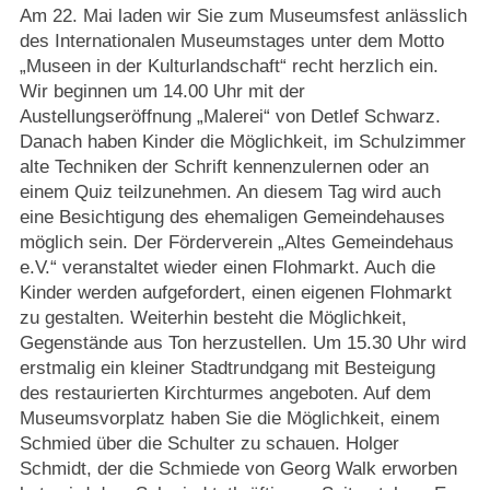
Strasburger Ehrenamtspreis „SBG“
Am 22. Mai laden wir Sie zum Museumsfest anlässlich
des Internationalen Museumstages unter dem Motto
Welcome to Strasburg (Uckermark)
„Museen in der Kulturlandschaft“ recht herzlich ein.
Wir beginnen um 14.00 Uhr mit der
Austellungseröffnung „Malerei“ von Detlef Schwarz.
Ласкаво просимо до Штрасбурга (Уккермарк)
Danach haben Kinder die Möglichkeit, im Schulzimmer
alte Techniken der Schrift kennenzulernen oder an
مرحبًا بكم في شتراسبورغ (أوكرمارك)
einem Quiz teilzunehmen. An diesem Tag wird auch
eine Besichtigung des ehemaligen Gemeindehauses
Bine ați venit în Strasburg (Uckermark)
möglich sein. Der Förderverein „Altes Gemeindehaus
e.V.“ veranstaltet wieder einen Flohmarkt. Auch die
Kinder werden aufgefordert, einen eigenen Flohmarkt
Online-Bewerbungen
zu gestalten. Weiterhin besteht die Möglichkeit,
Gegenstände aus Ton herzustellen. Um 15.30 Uhr wird
Sprache/Language
erstmalig ein kleiner Stadtrundgang mit Besteigung
des restaurierten Kirchturmes angeboten. Auf dem
Museumsvorplatz haben Sie die Möglichkeit, einem
Schmied über die Schulter zu schauen. Holger
Schmidt, der die Schmiede von Georg Walk erworben