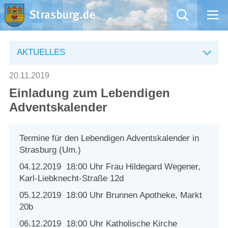
Mängelmeldung
AKTUELLES
Aktuelles
20.11.2019
Einladung zum Lebendigen
Rathaus
Adventskalender
Natur – Kultur – Tourismus
Termine für den Lebendigen Adventskalender in
Strasburg (Um.)
Wirtschaft
04.12.2019 18:00 Uhr Frau Hildegard Wegener,
Kommentarrichtlinien und Netiquette für unsere Social Media-Kanäle
Karl-Liebknecht-Straße 12d
05.12.2019 18:00 Uhr Brunnen Apotheke, Markt
Willkommen in Strasburg (Uckermark)
20b
06.12.2019 18:00 Uhr Katholische Kirche