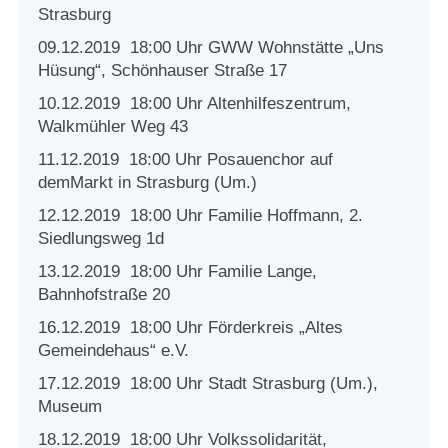
Strasburger Ehrenamtspreis „SBG“
Strasburg
09.12.2019 18:00 Uhr GWW Wohnstätte „Uns
Welcome to Strasburg (Uckermark)
Hüsung“, Schönhauser Straße 17
10.12.2019 18:00 Uhr Altenhilfeszentrum,
Ласкаво просимо до Штрасбурга (Уккермарк)
Walkmühler Weg 43
11.12.2019 18:00 Uhr Posauenchor auf
مرحبًا بكم في شتراسبورغ (أوكرمارك)
demMarkt in Strasburg (Um.)
12.12.2019 18:00 Uhr Familie Hoffmann, 2.
Bine ați venit în Strasburg (Uckermark)
Siedlungsweg 1d
Online-Bewerbungen
13.12.2019 18:00 Uhr Familie Lange,
Bahnhofstraße 20
Sprache/Language
16.12.2019 18:00 Uhr Förderkreis „Altes
Gemeindehaus“ e.V.
17.12.2019 18:00 Uhr Stadt Strasburg (Um.),
Museum
18.12.2019 18:00 Uhr Volkssolidarität,