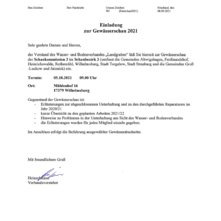
Strasburger Ehrenamtspreis „SBG“
Welcome to Strasburg (Uckermark)
Ласкаво просимо до Штрасбурга (Уккермарк)
مرحبًا بكم في شتراسبورغ (أوكرمارك)
Bine ați venit în Strasburg (Uckermark)
Online-Bewerbungen
Sprache/Language