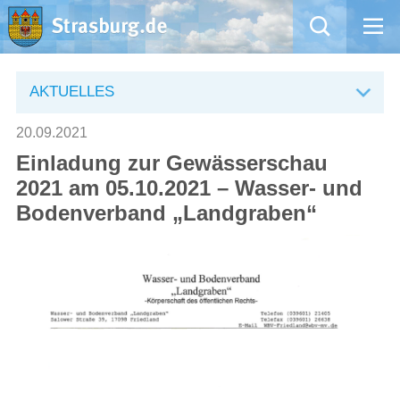
Mängelmeldung
AKTUELLES
Aktuelles
20.09.2021
Einladung zur Gewässerschau
Rathaus
2021 am 05.10.2021 – Wasser- und
Bodenverband „Landgraben“
Natur – Kultur – Tourismus
Wirtschaft
Kommentarrichtlinien und Netiquette für unsere Social Media-Kanäle
Willkommen in Strasburg (Uckermark)